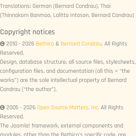
Translations: German (Bernard Condrau), Thai
(Thinnakorn Banmoo, Lalitta Intason, Bernard Condrau)
Copyright notices
2010 - 2026
Bethico
&
Bernard Condrau
. All Rights
Reserved.
Design, database structure, all source files, stylesheets,
configuration files, and documentation (all this = “the
works”) are the sole intellectual property of Bernard
Condrau (“the author”).
2005 - 2026
Open Source Matters, Inc
. All Rights
Reserved.
The Joomla! framework, external components and
modules, other than the Bethico's specific code, are