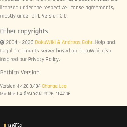
licensed under the respective license agreements,
mostly under
GPL
Version 3.0.
Other copyrights
2004 - 2026
DokuWiki & Andreas Gohr
. Help and
Legal documents server based on DokuWiki, also
inspired our Privacy Policy.
Bethico Version
Version 4.4.26.8.404
Change Log
Modified 4 สิงหาคม 2026, 11:47:36
เบทิโค